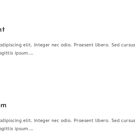
HOME
SERVICES
ABOUT US
nt
dipiscing elit. Integer nec odio. Praesent libero. Sed cursu
agittis ipsum.…
am
dipiscing elit. Integer nec odio. Praesent libero. Sed cursu
agittis ipsum.…