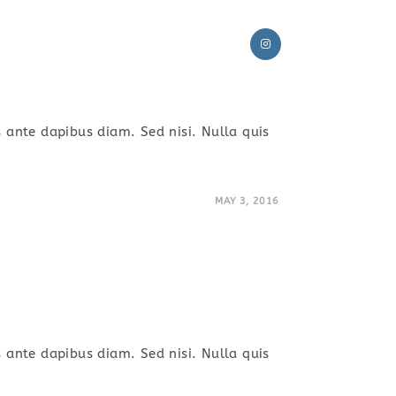
TOGGLE
OUR SPECIALAITIES
CONTACT US
s ante dapibus diam. Sed nisi. Nulla quis
WEBSITE
MAY 3, 2016
SEARCH
s ante dapibus diam. Sed nisi. Nulla quis