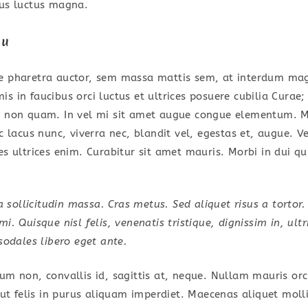
cus luctus magna.
cu
ae pharetra auctor, sem massa mattis sem, at interdum ma
s in faucibus orci luctus et ultrices posuere cubilia Curae;
d non quam. In vel mi sit amet augue congue elementum. M
ec lacus nunc, viverra nec, blandit vel, egestas et, augue. V
es ultrices enim. Curabitur sit amet mauris. Morbi in dui qu
a sollicitudin massa. Cras metus. Sed aliquet risus a tortor.
. Quisque nisl felis, venenatis tristique, dignissim in, ultr
sodales libero eget ante.
um non, convallis id, sagittis at, neque. Nullam mauris orci,
a ut felis in purus aliquam imperdiet. Maecenas aliquet moll