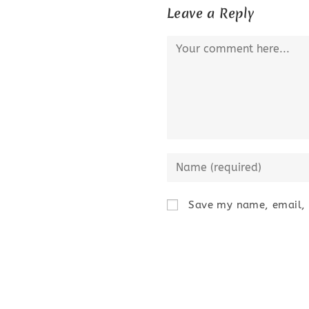
Leave a Reply
Comment
Enter
your
name
Save my name, email, a
or
username
to
comment