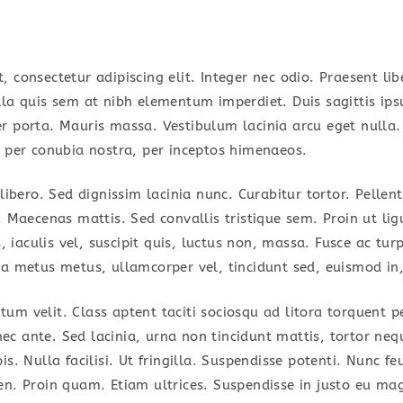
HOME
SERVICES
ABOUT US
 consectetur adipiscing elit. Integer nec odio. Praesent li
lla quis sem at nibh elementum imperdiet. Duis sagittis ip
r porta. Mauris massa. Vestibulum lacinia arcu eget nulla. 
t per conubia nostra, per inceptos himenaeos.
 libero. Sed dignissim lacinia nunc. Curabitur tortor. Pell
. Maecenas mattis. Sed convallis tristique sem. Proin ut li
s, iaculis vel, suscipit quis, luctus non, massa. Fusce ac turp
la metus metus, ullamcorper vel, tincidunt sed, euismod in,
um velit. Class aptent taciti sociosqu ad litora torquent p
c ante. Sed lacinia, urna non tincidunt mattis, tortor neq
is. Nulla facilisi. Ut fringilla. Suspendisse potenti. Nunc f
en. Proin quam. Etiam ultrices. Suspendisse in justo eu mag