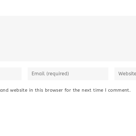
Enter
Enter
your
your
email
website
nd website in this browser for the next time I comment.
address
URL
to
(optional)
comment