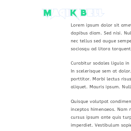
Skip
to
content
Lorem ipsum dolor sit amet,
dapibus diam. Sed nisi. Nu
nec tellus sed augue sempe
sociosqu ad litora torquen
Curabitur sodales ligula in
In scelerisque sem at dolor
porttitor. Morbi lectus risu
aliquet. Mauris ipsum. Nul
Quisque volutpat condiment
inceptos himenaeos. Nam ne
cursus ipsum ante quis turp
imperdiet. Vestibulum sapi