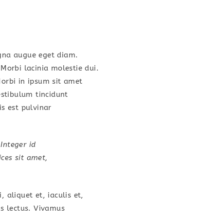
gna augue eget diam.
 Morbi lacinia molestie dui.
orbi in ipsum sit amet
estibulum tincidunt
is est pulvinar
 Integer id
ices sit amet,
 aliquet et, iaculis et,
is lectus. Vivamus